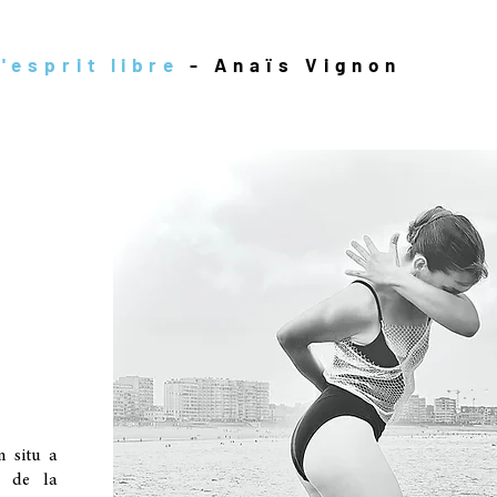
'esprit libre
- Anaïs Vignon
n situ a
e de la